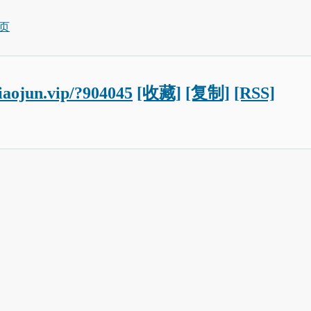
页
xiaojun.vip/?904045
[收藏]
[复制]
[RSS]