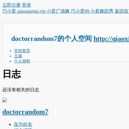
立即注册
登录
巧小君 qiaoxiaojun.vip 小君广场舞 巧小君99 小君舞蹈秀
返回首
doctorrandom7的个人空间
http://qiao
空间首页
主题
个人资料
日志
还没有相关的日志
doctorrandom7
加为好友