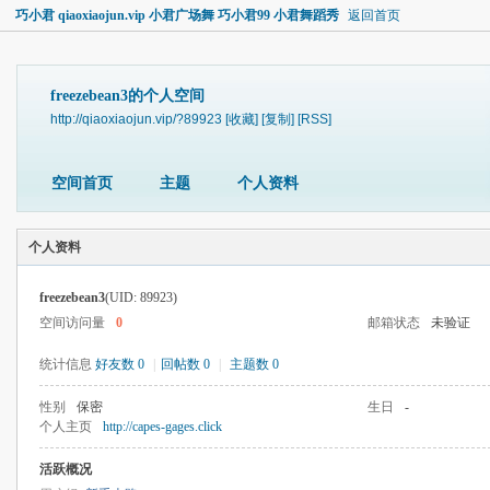
巧小君 qiaoxiaojun.vip 小君广场舞 巧小君99 小君舞蹈秀
返回首页
freezebean3的个人空间
http://qiaoxiaojun.vip/?89923
[收藏]
[复制]
[RSS]
空间首页
主题
个人资料
个人资料
freezebean3
(UID: 89923)
空间访问量
0
邮箱状态
未验证
统计信息
好友数 0
|
回帖数 0
|
主题数 0
性别
保密
生日
-
个人主页
http://capes-gages.click
活跃概况