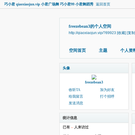
巧小君 qiaoxiaojun.vip 小君广场舞 巧小君99 小君舞蹈秀
返回首页
freezebean3的个人空间
http://qiaoxiaojun.vip/?89923
[收藏]
[复制
空间首页
主题
个人资
头像
freezebean3
收听TA
加为好友
给我留言
打个招呼
发送消息
统计信息
已有
--
人来访过