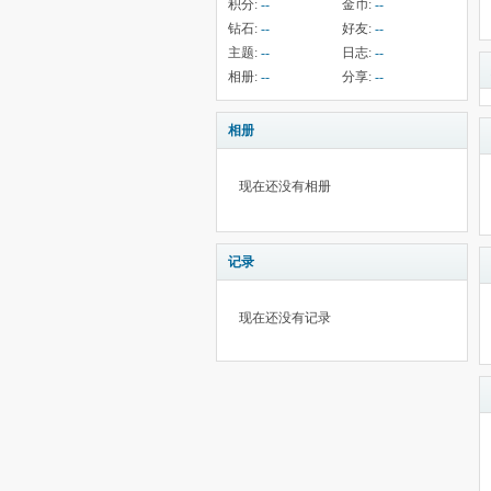
积分:
--
金币:
--
钻石:
--
好友:
--
主题:
--
日志:
--
相册:
--
分享:
--
相册
现在还没有相册
记录
现在还没有记录