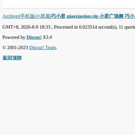
Archiver
|
手机版
|
小黑屋
|
巧小君 qiaoxiaojun.vip 小君广场舞 
GMT+8, 2026-8-9 18:33
, Processed in 0.023514 second(s), 11 querie
Powered by
Discuz!
X3.4
© 2001-2023
Discuz! Team
.
返回顶部