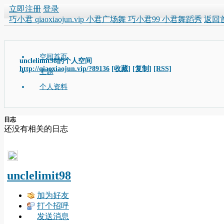
立即注册
登录
巧小君 qiaoxiaojun.vip 小君广场舞 巧小君99 小君舞蹈秀
返回
空间首页
unclelimit98的个人空间
http://qiaoxiaojun.vip/?89136
[收藏]
[复制]
[RSS]
主题
个人资料
日志
还没有相关的日志
unclelimit98
加为好友
打个招呼
发送消息