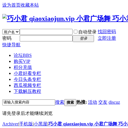
设为首页
收藏本站
找回密码
自动登录
密码
立即注册
登录
快捷导航
论坛
BBS
购买VIP
积分充值
小君好看专栏
今日头条专栏
西瓜视频专栏
下载解压教程
搜索
热搜:
活动
交友
discuz
搜索
请先登录后才能继续浏览
Archiver
|
手机版
|
小黑屋
|
巧小君 qiaoxiaojun.vip 小君广场舞 