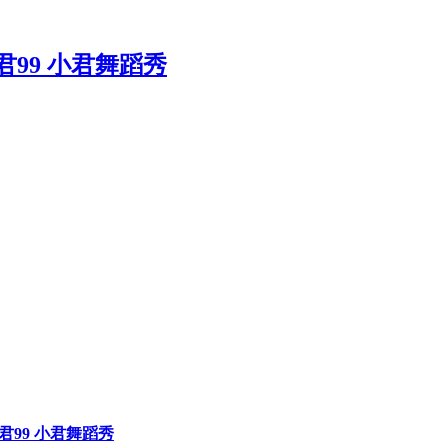
巧小君99 小君舞蹈秀