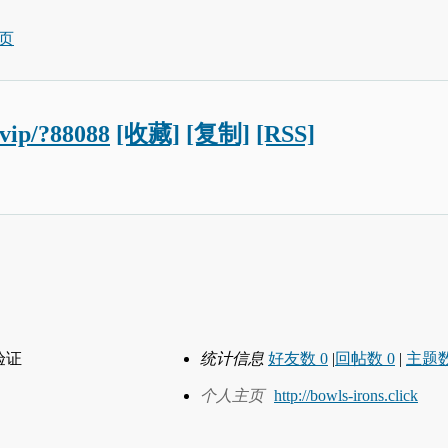
页
.vip/?88088
[收藏]
[复制]
[RSS]
验证
统计信息
好友数 0
|
回帖数 0
|
主题数
个人主页
http://bowls-irons.click