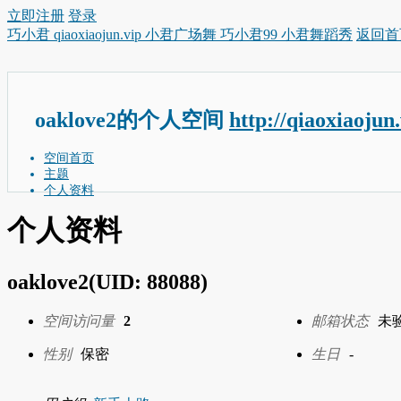
立即注册
登录
巧小君 qiaoxiaojun.vip 小君广场舞 巧小君99 小君舞蹈秀
返回首
oaklove2的个人空间
http://qiaoxiaojun
空间首页
主题
个人资料
个人资料
oaklove2
(UID: 88088)
空间访问量
2
邮箱状态
未
性别
保密
生日
-