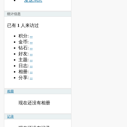
发送消息
统计信息
已有
1
人来访过
积分:
--
金币:
--
钻石:
--
好友:
--
主题:
--
日志:
--
相册:
--
分享:
--
相册
现在还没有相册
记录