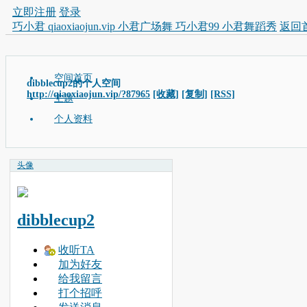
立即注册
登录
巧小君 qiaoxiaojun.vip 小君广场舞 巧小君99 小君舞蹈秀
返回
空间首页
dibblecup2的个人空间
http://qiaoxiaojun.vip/?87965
[收藏]
[复制]
[RSS]
主题
个人资料
头像
dibblecup2
收听TA
加为好友
给我留言
打个招呼