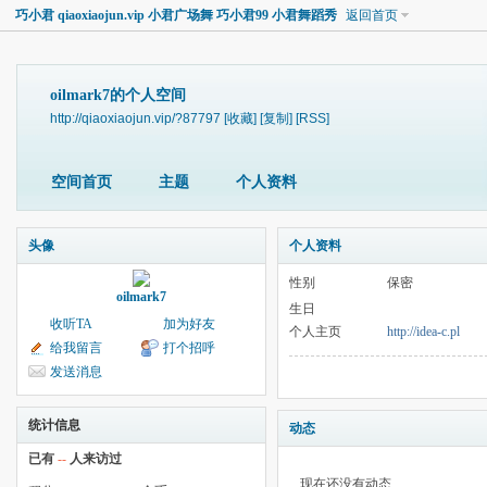
巧小君 qiaoxiaojun.vip 小君广场舞 巧小君99 小君舞蹈秀
返回首页
oilmark7的个人空间
http://qiaoxiaojun.vip/?87797
[收藏]
[复制]
[RSS]
空间首页
主题
个人资料
头像
个人资料
性别
保密
oilmark7
生日
收听TA
加为好友
个人主页
http://idea-c.pl
给我留言
打个招呼
发送消息
统计信息
动态
已有
--
人来访过
现在还没有动态