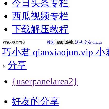
今日头条专栏
西瓜视频专栏
下载解压教程
搜索
热搜:
活动
交友
discuz
搜索
巧小君 qiaoxiaojun.v
›
分享
{userpanelarea2}
好友的分享