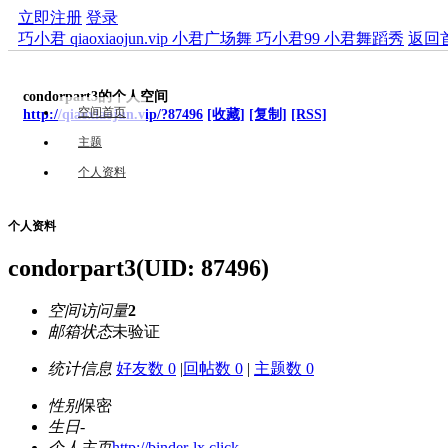
立即注册
登录
巧小君 qiaoxiaojun.vip 小君广场舞 巧小君99 小君舞蹈秀
返回
condorpart3的个人空间
空间首页
http://qiaoxiaojun.vip/?87496
[收藏]
[复制]
[RSS]
主题
个人资料
个人资料
condorpart3
(UID: 87496)
空间访问量
2
邮箱状态
未验证
统计信息
好友数 0
|
回帖数 0
|
主题数 0
性别
保密
生日
-
个人主页
http://binder-lx.click