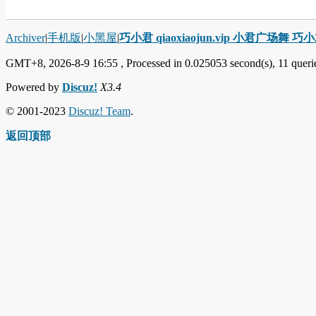
Archiver
|
手机版
|
小黑屋
|
巧小君 qiaoxiaojun.vip 小君广场舞 
GMT+8, 2026-8-9 16:55
, Processed in 0.025053 second(s), 11 querie
Powered by
Discuz!
X3.4
© 2001-2023
Discuz! Team
.
返回顶部