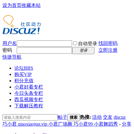
设为首页
收藏本站
用户名
找回密码
自动登录
密码
立即注册
登录
快捷导航
论坛
BBS
购买VIP
积分充值
小君好看专栏
今日头条专栏
西瓜视频专栏
下载解压教程
帖子
热搜:
活动
交友
discuz
搜索
巧小君 qiaoxiaojun.vip 小君广场舞 巧小君99 小君舞蹈秀
›
分享