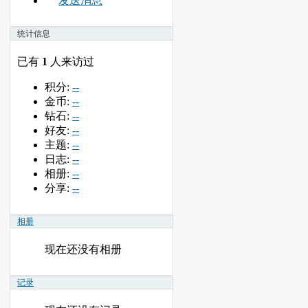
发送消息
统计信息
已有
1
人来访过
积分:
--
金币:
--
钻石:
--
好友:
--
主题:
--
日志:
--
相册:
--
分享:
--
相册
现在还没有相册
记录