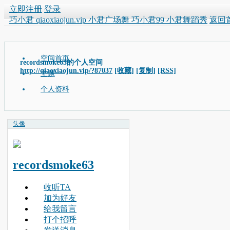
立即注册
登录
巧小君 qiaoxiaojun.vip 小君广场舞 巧小君99 小君舞蹈秀
返回
空间首页
recordsmoke63的个人空间
http://qiaoxiaojun.vip/?87037
[收藏]
[复制]
[RSS]
主题
个人资料
头像
recordsmoke63
收听TA
加为好友
给我留言
打个招呼