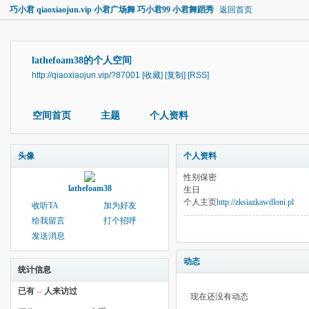
巧小君 qiaoxiaojun.vip 小君广场舞 巧小君99 小君舞蹈秀
返回首页
lathefoam38的个人空间
http://qiaoxiaojun.vip/?87001
[收藏]
[复制]
[RSS]
空间首页
主题
个人资料
头像
个人资料
性别
保密
lathefoam38
生日
个人主页
http://zksiazkawdloni.pl
收听TA
加为好友
给我留言
打个招呼
发送消息
动态
统计信息
已有
--
人来访过
现在还没有动态