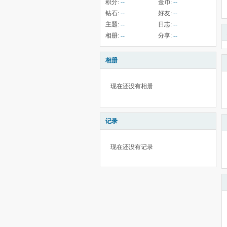
积分:
--
金币:
--
钻石:
--
好友:
--
主题:
--
日志:
--
相册:
--
分享:
--
相册
现在还没有相册
记录
现在还没有记录