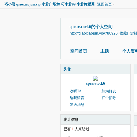
巧小君 qiaoxiaojun.vip 小君广场舞 巧小君99 小君舞蹈秀
返回首页
spearstock6的个人空间
http://qiaoxiaojun.vip/?86926
[收藏]
[复制
空间首页
主题
个人资
头像
spearstock6
收听TA
加为好友
给我留言
打个招呼
发送消息
统计信息
已有
1
人来访过