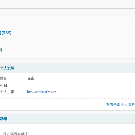
]
[RSS]
料
个人资料
性别
保密
生日
个人主页
http://about-xrly.xyz
查看全部个人资料
动态
现在还没有动态