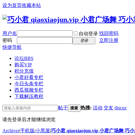
设为首页
收藏本站
用户名
找回密码
自动登录
密码
立即注册
登录
快捷导航
论坛
BBS
购买VIP
积分充值
小君好看专栏
今日头条专栏
西瓜视频专栏
下载解压教程
帖子
热搜:
活动
交友
discuz
搜索
请先登录后才能继续浏览
Archiver
|
手机版
|
小黑屋
|
巧小君 qiaoxiaojun.vip 小君广场舞 