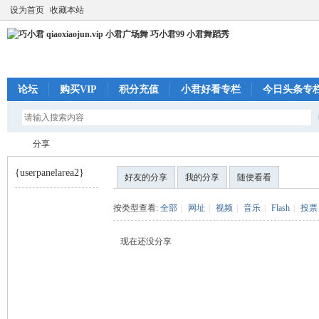
设为首页
收藏本站
论坛
购买VIP
积分充值
小君好看专栏
今日头条专
分享
{userpanelarea2}
好友的分享
我的分享
随便看看
巧
›
按类型查看:
全部
|
网址
|
视频
|
音乐
|
Flash
|
投票
现在还没分享