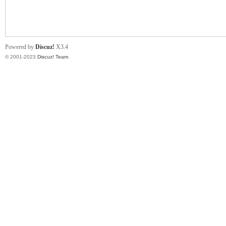
小
Powered by
Discuz!
X3.4
© 2001-2023
Discuz! Team
.
君
qia