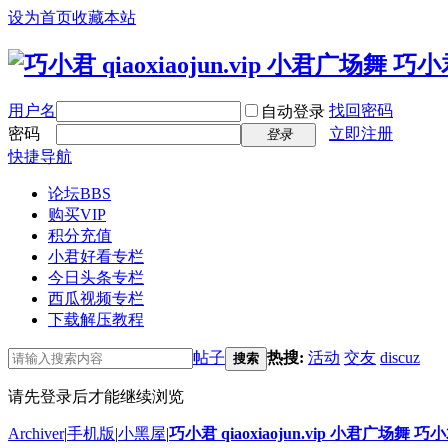
设为首页
收藏本站
用户名
找回密码
自动登录
密码
立即注册
登录
快捷导航
论坛
BBS
购买VIP
积分充值
小君好看专栏
今日头条专栏
西瓜视频专栏
下载解压教程
帖子
热搜:
活动
交友
discuz
搜索
请先登录后才能继续浏览
Archiver
|
手机版
|
小黑屋
|
巧小君 qiaoxiaojun.vip 小君广场舞 