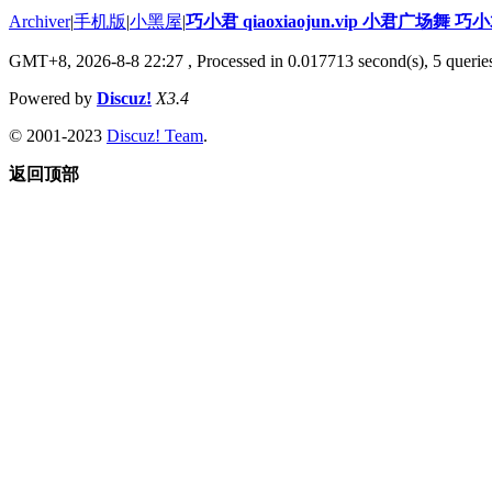
Archiver
|
手机版
|
小黑屋
|
巧小君 qiaoxiaojun.vip 小君广场舞 
GMT+8, 2026-8-8 22:27
, Processed in 0.017713 second(s), 5 queries
Powered by
Discuz!
X3.4
© 2001-2023
Discuz! Team
.
返回顶部