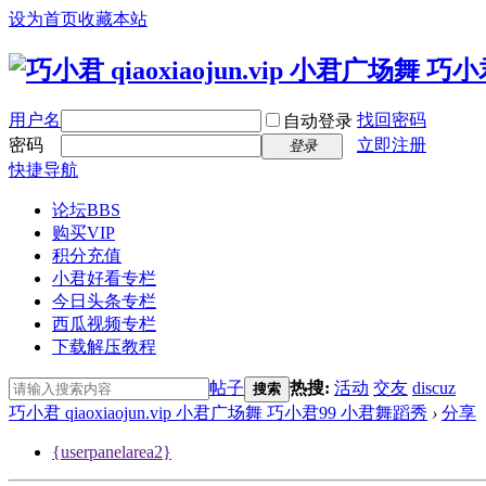
设为首页
收藏本站
用户名
找回密码
自动登录
密码
立即注册
登录
快捷导航
论坛
BBS
购买VIP
积分充值
小君好看专栏
今日头条专栏
西瓜视频专栏
下载解压教程
帖子
热搜:
活动
交友
discuz
搜索
巧小君 qiaoxiaojun.vip 小君广场舞 巧小君99 小君舞蹈秀
›
分享
{userpanelarea2}