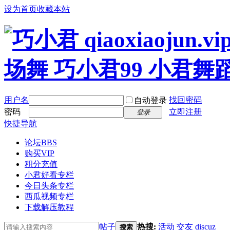
设为首页
收藏本站
用户名
找回密码
自动登录
密码
立即注册
登录
快捷导航
论坛
BBS
购买VIP
积分充值
小君好看专栏
今日头条专栏
西瓜视频专栏
下载解压教程
帖子
热搜:
活动
交友
discuz
搜索