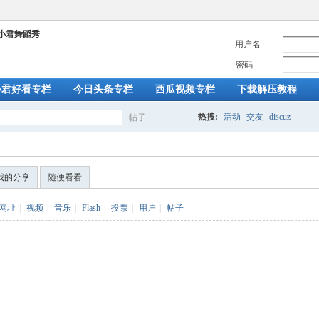
用户名
密码
小君好看专栏
今日头条专栏
西瓜视频专栏
下载解压教程
热搜:
活动
交友
discuz
帖子
搜
我的分享
随便看看
索
网址
|
视频
|
音乐
|
Flash
|
投票
|
用户
|
帖子