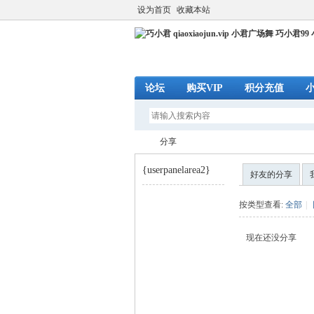
设为首页
收藏本站
论坛
购买VIP
积分充值
分享
{userpanelarea2}
好友的分享
巧
›
按类型查看:
全部
|
现在还没分享