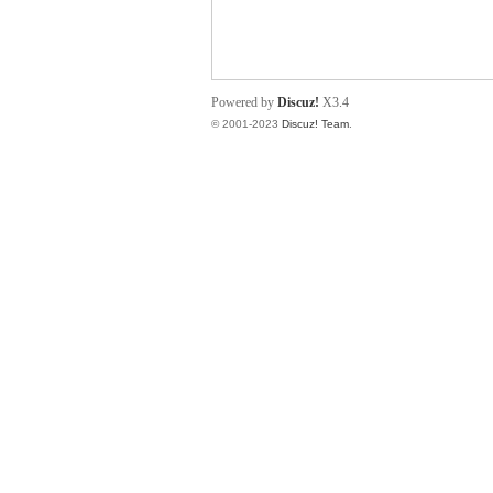
小
Powered by
Discuz!
X3.4
© 2001-2023
Discuz! Team
.
君
qia