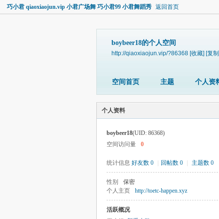
巧小君 qiaoxiaojun.vip 小君广场舞 巧小君99 小君舞蹈秀
返回首页
boybeer18的个人空间
http://qiaoxiaojun.vip/?86368
[收藏]
[复制
空间首页
主题
个人资
个人资料
boybeer18
(UID: 86368)
空间访问量
0
统计信息
好友数 0
|
回帖数 0
|
主题数 0
性别
保密
个人主页
http://toetc-happen.xyz
活跃概况