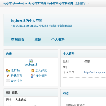
巧小君 qiaoxiaojun.vip 小君广场舞 巧小君99 小君舞蹈秀
返回首页
boybeer18的个人空间
http://qiaoxiaojun.vip/?86368
[收藏]
[复制]
[RSS]
空间首页
主题
个人资料
头像
个人资料
性别
保密
boybeer18
生日
收听TA
加为好友
个人主页
http://toetc-happen
给我留言
打个招呼
发送消息
统计信息
动态
已有
--
人来访过
现在还没有动态