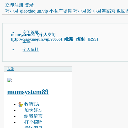
立即注册
登录
巧小君 qiaoxiaojun.vip 小君广场舞 巧小君99 小君舞蹈秀
返回
空间首页
momsystem89的个人空间
http://qiaoxiaojun.vip/?86361
[收藏]
[复制]
[RSS]
主题
个人资料
头像
momsystem89
收听TA
加为好友
给我留言
打个招呼