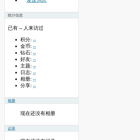
发送消息
统计信息
已有
--
人来访过
积分:
--
金币:
--
钻石:
--
好友:
--
主题:
--
日志:
--
相册:
--
分享:
--
相册
现在还没有相册
记录