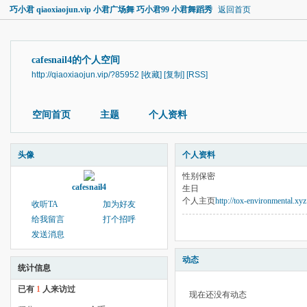
巧小君 qiaoxiaojun.vip 小君广场舞 巧小君99 小君舞蹈秀
返回首页
cafesnail4的个人空间
http://qiaoxiaojun.vip/?85952
[收藏]
[复制]
[RSS]
空间首页
主题
个人资料
头像
个人资料
性别
保密
cafesnail4
生日
个人主页
http://tox-environmental.xyz
收听TA
加为好友
给我留言
打个招呼
发送消息
动态
统计信息
已有
1
人来访过
现在还没有动态