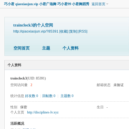
巧小君 qiaoxiaojun.vip 小君广场舞 巧小君99 小君舞蹈秀
返回首页
trainclock3的个人空间
http://qiaoxiaojun.vip/?85391
[收藏]
[复制]
[RSS]
空间首页
主题
个人资料
个人资料
trainclock3
(UID: 85391)
空间访问量
2
邮箱状态
未验证
统计信息
好友数 0
|
回帖数 0
|
主题数 0
性别
保密
生日
-
个人主页
http://disciplines-lv.xyz
活跃概况