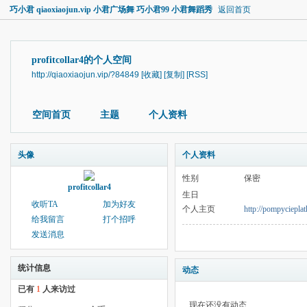
巧小君 qiaoxiaojun.vip 小君广场舞 巧小君99 小君舞蹈秀
返回首页
profitcollar4的个人空间
http://qiaoxiaojun.vip/?84849
[收藏]
[复制]
[RSS]
空间首页
主题
个人资料
头像
个人资料
性别
保密
profitcollar4
生日
收听TA
加为好友
个人主页
http://pompycieplat
给我留言
打个招呼
发送消息
统计信息
动态
已有
1
人来访过
现在还没有动态