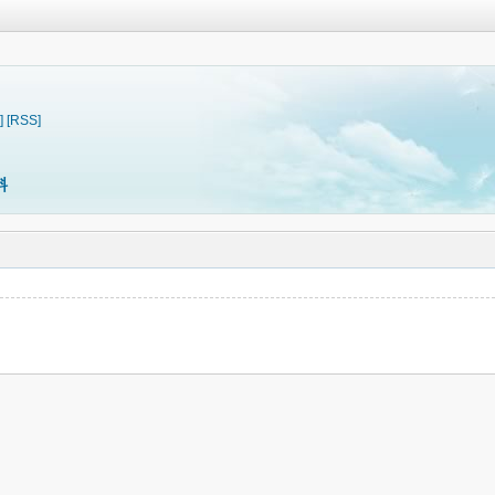
]
[RSS]
料