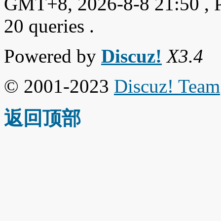
GMT+8, 2026-8-8 21:50
, 
20 queries .
Powered by
Discuz!
X3.4
© 2001-2023
Discuz! Team
返回顶部