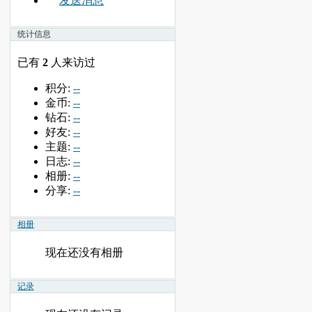
发送消息
统计信息
已有
2
人来访过
积分:
--
金币:
--
钻石:
--
好友:
--
主题:
--
日志:
--
相册:
--
分享:
--
相册
现在还没有相册
记录