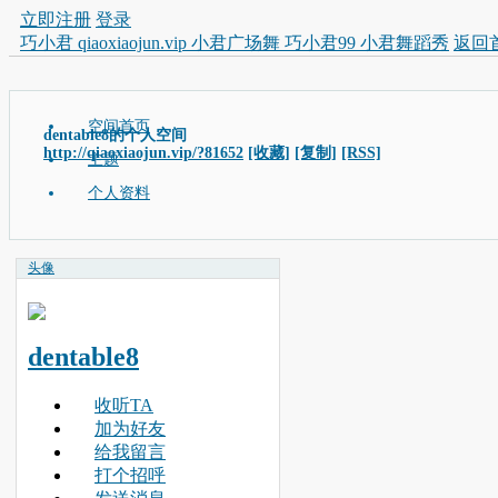
立即注册
登录
巧小君 qiaoxiaojun.vip 小君广场舞 巧小君99 小君舞蹈秀
返回
空间首页
dentable8的个人空间
http://qiaoxiaojun.vip/?81652
[收藏]
[复制]
[RSS]
主题
个人资料
头像
dentable8
收听TA
加为好友
给我留言
打个招呼