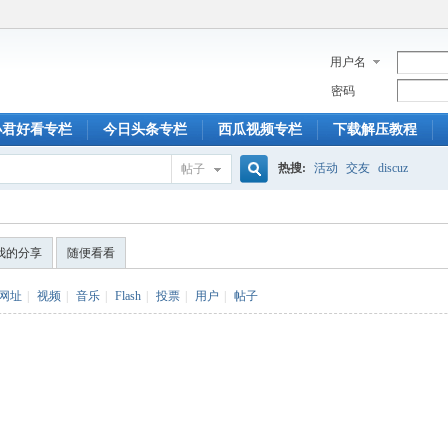
用户名
密码
小君好看专栏
今日头条专栏
西瓜视频专栏
下载解压教程
热搜:
活动
交友
discuz
帖子
搜
我的分享
随便看看
索
网址
|
视频
|
音乐
|
Flash
|
投票
|
用户
|
帖子