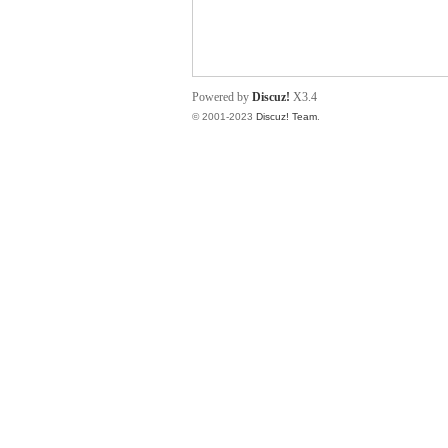
小
Powered by
Discuz!
X3.4
© 2001-2023
Discuz! Team
.
君
qia