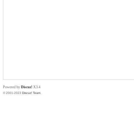
小
君
Powered by
Discuz!
X3.4
© 2001-2023
Discuz! Team
.
qia