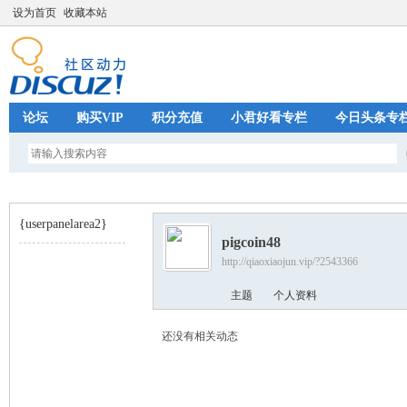
设为首页
收藏本站
论坛
购买VIP
积分充值
小君好看专栏
今日头条专
{userpanelarea2}
pigcoin48
http://qiaoxiaojun.vip/?2543366
巧
›
主题
个人资料
还没有相关动态