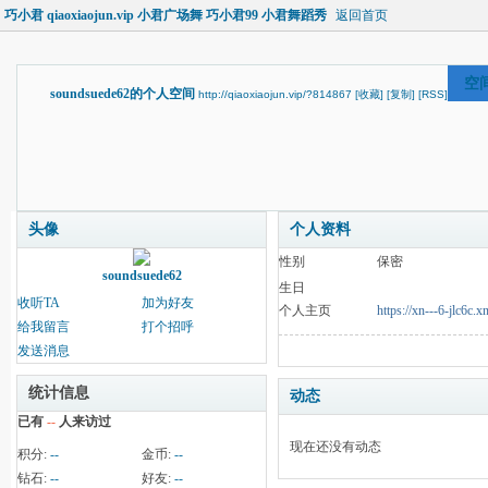
巧小君 qiaoxiaojun.vip 小君广场舞 巧小君99 小君舞蹈秀
返回首页
空
soundsuede62的个人空间
http://qiaoxiaojun.vip/?814867
[收藏]
[复制]
[RSS]
头像
个人资料
性别
保密
soundsuede62
生日
收听TA
加为好友
个人主页
https://xn---6-jlc6c.
给我留言
打个招呼
发送消息
统计信息
动态
已有
--
人来访过
现在还没有动态
积分:
--
金币:
--
钻石:
--
好友:
--