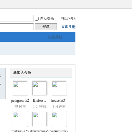
自动登录
找回密码
登录
立即注册
快捷导航
新加入会员
友
息
pathgrowth2
linefeast5
housefat34
49 秒前
1 分钟前
1 分钟前
trialrussia25
dancecolony9
pajamaslope7