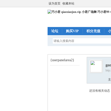
设为首页
收藏本站
论坛
购买VIP
积分充值
{userpanelarea2}
go
http
巧
›
主
还没有相关动态