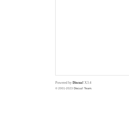
小
君
Powered by
Discuz!
X3.4
© 2001-2023
Discuz! Team
.
qia