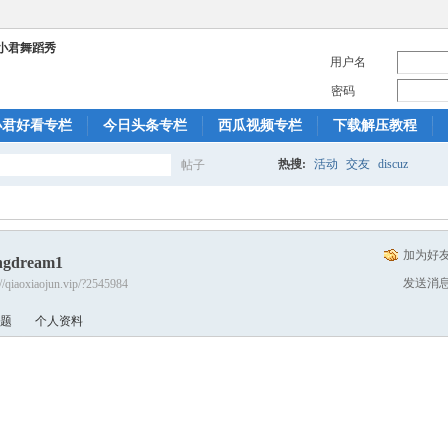
用户名
密码
小君好看专栏
今日头条专栏
西瓜视频专栏
下载解压教程
热搜:
活动
交友
discuz
帖子
搜
加为好
ngdream1
索
发送消
://qiaoxiaojun.vip/?2545984
题
个人资料