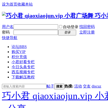
设为首页
收藏本站
用户名
找回密码
自动登录
密码
立即注册
登录
快捷导航
论坛
BBS
购买VIP
积分充值
小君好看专栏
今日头条专栏
西瓜视频专栏
下载解压教程
帖子
热搜:
活动
交友
discuz
搜索
巧小君 qiaoxiaojun.v