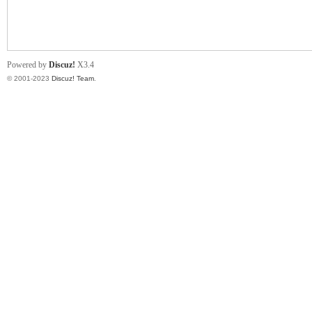
小
Powered by
Discuz!
X3.4
© 2001-2023
Discuz! Team
.
君
qia