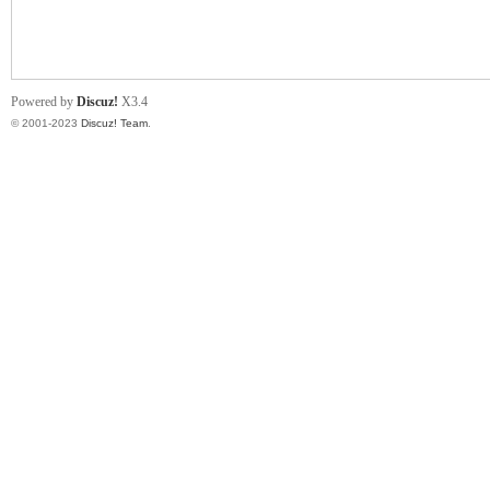
小
Powered by
Discuz!
X3.4
© 2001-2023
Discuz! Team
.
君
qia