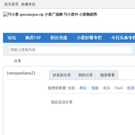
设为首页
收藏本站
论坛
购买VIP
积分充值
小君好看专栏
今日头条专
分享
{userpanelarea2}
好友的分享
我的分享
随便看看
巧
›
按类型查看:
全部
|
网址
|
视频
|
音乐
|
Flash
|
投票
现在还没分享