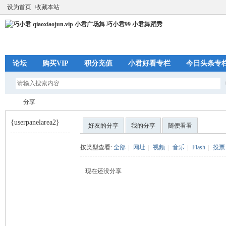
设为首页
收藏本站
论坛
购买VIP
积分充值
小君好看专栏
今日头条专
分享
{userpanelarea2}
好友的分享
我的分享
随便看看
巧
›
按类型查看:
全部
|
网址
|
视频
|
音乐
|
Flash
|
投票
现在还没分享