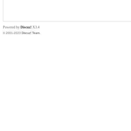
小
Powered by
Discuz!
X3.4
© 2001-2023
Discuz! Team
.
君
qia