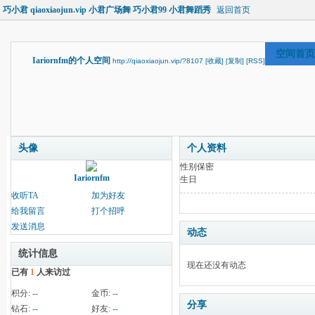
巧小君 qiaoxiaojun.vip 小君广场舞 巧小君99 小君舞蹈秀
返回首页
空间首页
Iariornfm的个人空间
http://qiaoxiaojun.vip/?8107
[收藏]
[复制]
[RSS]
头像
个人资料
性别
保密
Iariornfm
生日
收听TA
加为好友
给我留言
打个招呼
发送消息
动态
统计信息
现在还没有动态
已有
1
人来访过
积分:
--
金币:
--
分享
钻石:
--
好友:
--