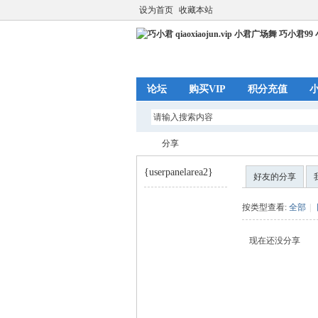
设为首页
收藏本站
论坛
购买VIP
积分充值
分享
{userpanelarea2}
好友的分享
巧
›
按类型查看:
全部
|
现在还没分享