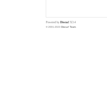
小
Powered by
Discuz!
X3.4
© 2001-2023
Discuz! Team
.
君
qia