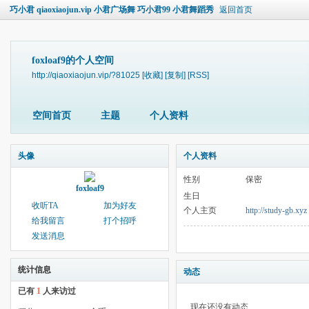
巧小君 qiaoxiaojun.vip 小君广场舞 巧小君99 小君舞蹈秀
返回首页
foxloaf9的个人空间
http://qiaoxiaojun.vip/?81025
[收藏]
[复制]
[RSS]
空间首页
主题
个人资料
头像
个人资料
性别
保密
foxloaf9
生日
收听TA
加为好友
个人主页
http://study-gb.xyz
给我留言
打个招呼
发送消息
统计信息
动态
已有
1
人来访过
现在还没有动态