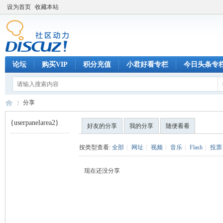
设为首页
收藏本站
论坛
购买VIP
积分充值
小君好看专栏
今日头条专
分享
{userpanelarea2}
好友的分享
我的分享
随便看看
巧
›
按类型查看:
全部
|
网址
|
视频
|
音乐
|
Flash
|
投票
现在还没分享