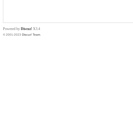
小
Powered by
Discuz!
X3.4
© 2001-2023
Discuz! Team
.
君
qia