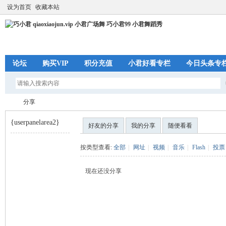
设为首页
收藏本站
论坛
购买VIP
积分充值
小君好看专栏
今日头条专
分享
{userpanelarea2}
好友的分享
我的分享
随便看看
巧
›
按类型查看:
全部
|
网址
|
视频
|
音乐
|
Flash
|
投票
现在还没分享