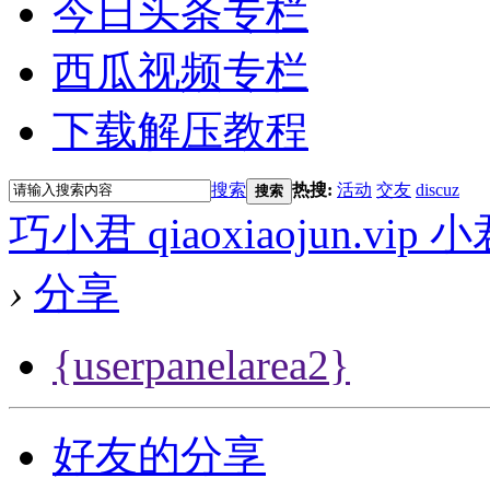
今日头条专栏
西瓜视频专栏
下载解压教程
搜索
热搜:
活动
交友
discuz
搜索
巧小君 qiaoxiaojun.v
›
分享
{userpanelarea2}
好友的分享