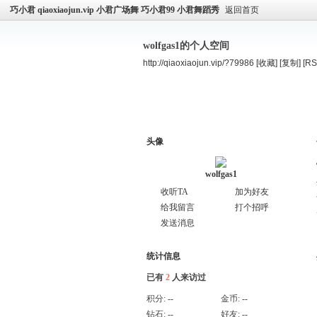
巧小君 qiaoxiaojun.vip 小君广场舞 巧小君99 小君舞蹈秀
返回首页
wolfgas1的个人空间
http://qiaoxiaojun.vip/?79986
[收藏]
[复制]
[RS
空间首页
主题
个人资料
头像
wolfgas1
收听TA
加为好友
给我留言
打个招呼
发送消息
统计信息
已有
2
人来访过
积分:
--
金币:
--
钻石:
--
好友:
--