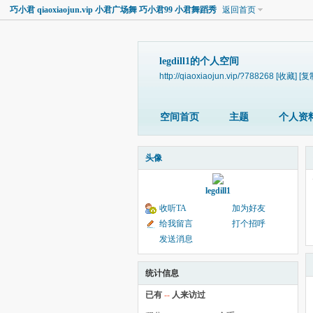
巧小君 qiaoxiaojun.vip 小君广场舞 巧小君99 小君舞蹈秀
返回首页
legdill1的个人空间
http://qiaoxiaojun.vip/?788268
[收藏]
[复
空间首页
主题
个人资
头像
legdill1
收听TA
加为好友
给我留言
打个招呼
发送消息
统计信息
已有
--
人来访过