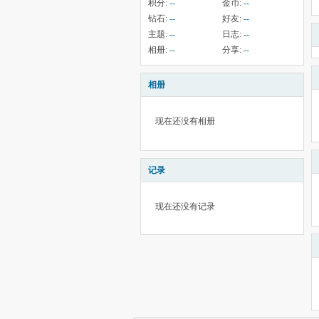
积分:
--
金币:
--
钻石:
--
好友:
--
主题:
--
日志:
--
相册:
--
分享:
--
相册
现在还没有相册
记录
现在还没有记录