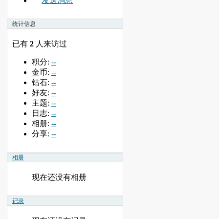
发送消息
统计信息
已有
2
人来访过
积分:
--
金币:
--
钻石:
--
好友:
--
主题:
--
日志:
--
相册:
--
分享:
--
相册
现在还没有相册
记录