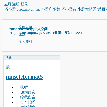
立即注册
登录
巧小君 qiaoxiaojun.vip 小君广场舞 巧小君99 小君舞蹈秀
返回
空间首页
muscleformat5的个人空间
http://qiaoxiaojun.vip/?77930
[收藏]
[复制]
[RSS]
主题
个人资料
头像
muscleformat5
收听TA
加为好友
给我留言
打个招呼