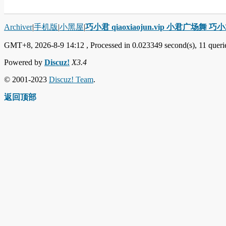
Archiver
|
手机版
|
小黑屋
|
巧小君 qiaoxiaojun.vip 小君广场舞 
GMT+8, 2026-8-9 14:12
, Processed in 0.023349 second(s), 11 querie
Powered by
Discuz!
X3.4
© 2001-2023
Discuz! Team
.
返回顶部