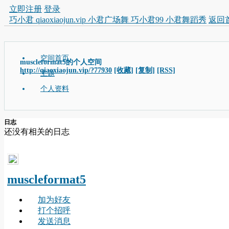
立即注册
登录
巧小君 qiaoxiaojun.vip 小君广场舞 巧小君99 小君舞蹈秀
返回
空间首页
muscleformat5的个人空间
http://qiaoxiaojun.vip/?77930
[收藏]
[复制]
[RSS]
主题
个人资料
日志
还没有相关的日志
muscleformat5
加为好友
打个招呼
发送消息