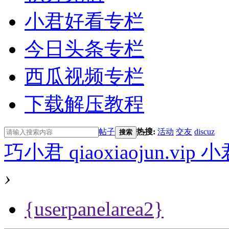
小君好看专栏
今日头条专栏
西瓜视频专栏
下载解压教程
帖子
热搜:
活动
交友
discuz
搜索
巧小君 qiaoxiaojun.v
›
{userpanelarea2}