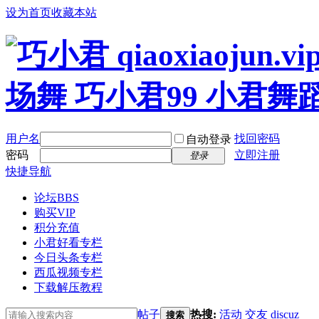
设为首页
收藏本站
用户名
找回密码
自动登录
密码
立即注册
登录
快捷导航
论坛
BBS
购买VIP
积分充值
小君好看专栏
今日头条专栏
西瓜视频专栏
下载解压教程
帖子
热搜:
活动
交友
discuz
搜索