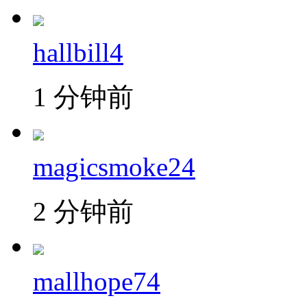
hallbill4
1 分钟前
magicsmoke24
2 分钟前
mallhope74