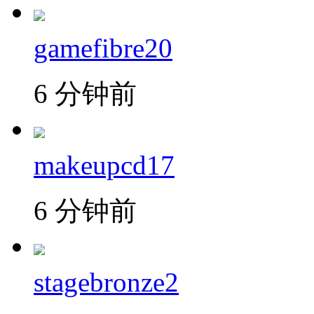
gamefibre20
6 分钟前
makeupcd17
6 分钟前
stagebronze2